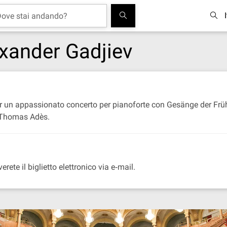
exander Gadjiev
 per un appassionato concerto per pianoforte con Gesänge der Frü
 Thomas Adès.
rete il biglietto elettronico via e‐mail.