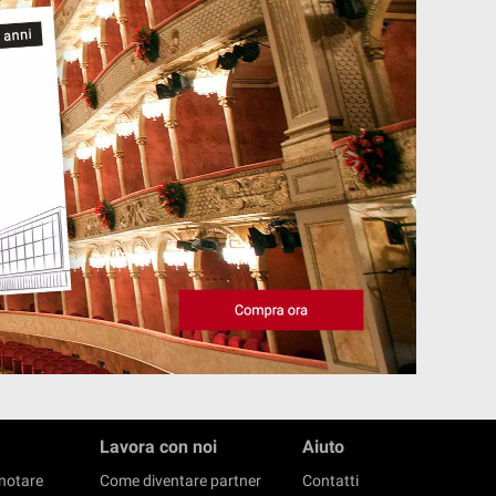
Lavora con noi
Aiuto
notare
Come diventare partner
Contatti