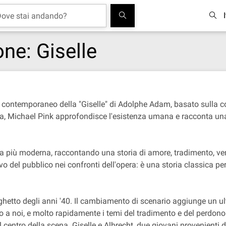
ne: Giselle
ontemporaneo della "Giselle" di Adolphe Adam, basato sulla core
Michael Pink approfondisce l'esistenza umana e racconta una del
a più moderna, raccontando una storia di amore, tradimento, vend
o del pubblico nei confronti dell'opera: è una storia classica 
ghetto degli anni '40. Il cambiamento di scenario aggiunge un ult
 a noi, e molto rapidamente i temi del tradimento e del perdono
l centro della scena. Giselle e Albrecht, due giovani provenienti