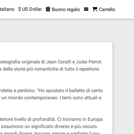
Italiano
$ US Dollar
Buono regalo
Carrello
ografia originale di Jean Coralli e Jules Perrot.
le storie più romantiche di tutto il repertorio
etta e perdono. "Ho spostato il balletto di cento
per un mondo contemporaneo. I temi sono attuali e
eriore livello di profondità. Ci troviamo in Europa
 assumono un significato diverso e più oscuro.
 da mondi diversi, trovano amore e conforto l'uno