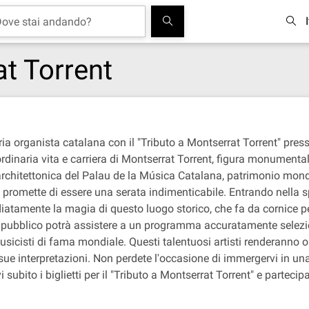
t Torrent
ia organista catalana con il "Tributo a Montserrat Torrent" pres
rdinaria vita e carriera di Montserrat Torrent, figura monumenta
 architettonica del Palau de la Música Catalana, patrimonio mon
o promette di essere una serata indimenticabile. Entrando nella 
diatamente la magia di questo luogo storico, che fa da cornice pe
 il pubblico potrà assistere a un programma accuratamente selezi
usicisti di fama mondiale. Questi talentuosi artisti renderanno o
 sue interpretazioni. Non perdete l'occasione di immergervi in un
i subito i biglietti per il "Tributo a Montserrat Torrent" e parte