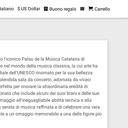
Italiano
$ US Dollar
Buono regalo
Carrello
so l'iconico Palau de la Música Catalana di
le nel mondo della musica classica, la cui arte ha
diale dell'UNESCO rinomato per la sua bellezza
splendida sala da concerto, adornata da vivaci
rfetta per onorare la straordinaria eredità di
onato che include alcuni dei suoi brani e delle sue
maggio all'ineguagliabile abilità tecnica e alla
a serata di musica raffinata e di celebrare una vera
cipate a un omaggio memorabile a una delle figure più