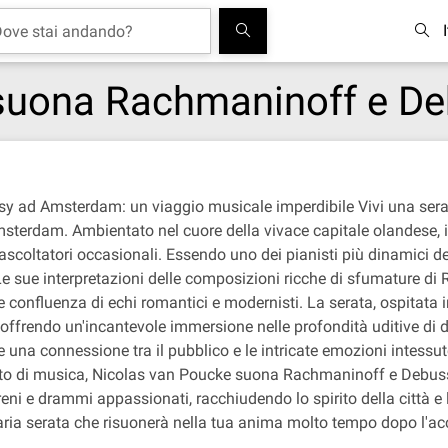
suona Rachmaninoff e D
 ad Amsterdam: un viaggio musicale imperdibile Vivi una serat
rdam. Ambientato nel cuore della vivace capitale olandese, i
i ascoltatori occasionali. Essendo uno dei pianisti più dinamici
 Le sue interpretazioni delle composizioni ricche di sfumature d
 confluenza di echi romantici e modernisti. La serata, ospitata i
offrendo un'incantevole immersione nelle profondità uditive di 
na connessione tra il pubblico e le intricate emozioni intessute
nato di musica, Nicolas van Poucke suona Rachmaninoff e Debus
eni e drammi appassionati, racchiudendo lo spirito della città e l
naria serata che risuonerà nella tua anima molto tempo dopo l'ac