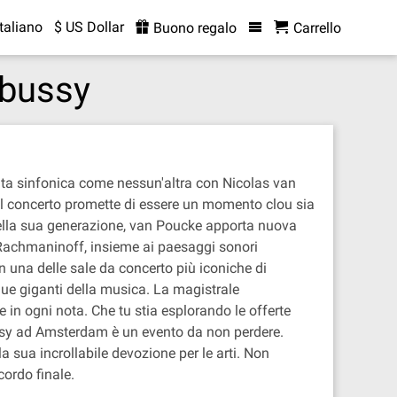
Italiano
$ US Dollar
Buono regalo
Carrello
ebussy
a sinfonica come nessun'altra con Nicolas van
l concerto promette di essere un momento clou sia
 della sua generazione, van Poucke apporta nuova
i Rachmaninoff, insieme ai paesaggi sonori
n una delle sale da concerto più iconiche di
due giganti della musica. La magistrale
 in ogni nota. Che tu stia esplorando le offerte
sy ad Amsterdam è un evento da non perdere.
a sua incrollabile devozione per le arti. Non
cordo finale.