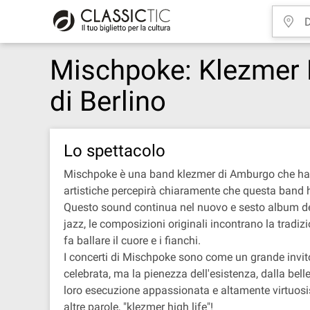
Mischpoke: Klezmer H
di Berlino
Lo spettacolo
Mischpoke è una band klezmer di Amburgo che ha co
artistiche percepirà chiaramente che questa band ha
Questo sound continua nel nuovo e sesto album dell
jazz, le composizioni originali incontrano la tradizi
fa ballare il cuore e i fianchi.
I concerti di Mischpoke sono come un grande invito
celebrata, ma la pienezza dell'esistenza, dalla bell
loro esecuzione appassionata e altamente virtuosis
altre parole, "klezmer high life"!