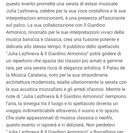
questo evento promette una serata di estasi musicale.
Julia Lezhneva, celebre per la sua voce cristallina e le sue
interpretazioni emozionanti, è una presenza affascinante
sul palco. La sua collaborazione con Il Giardino
Armonico, rinomato per le sue interpretazioni vivaci della
musica barocca e classica, crea una fusione potente e
delicata allo stesso tempo. Il pubblico dello spettacolo
"Julia Lezhneva & Il Giardino Armonico" potrà godere di
un repertorio che spazia dai classici più amati a gemme
rare, per una serata ricca di eleganza artistica. Il Palau de
la Música Catalana, noto per la sua straordinaria
architettura modernista, esalta ulteriormente la serata con
la sua acustica mozzafiato e gli arredi sfarzosi. Mentre le
note di "Julia Lezhneva & Il Giardino Armonico" riempiono
l'aria, la sinergia tra il luogo e lo spettacolo diventa un
viaggio indimenticabile attraverso il suono e lo spazio.
Che siate appassionati di musica classica o neofiti,
questo evento vi ispirerà e vi delizierà. Non perdetevi
"Julia Lezhneva & Il Giardino Armonico" a Barcellona per