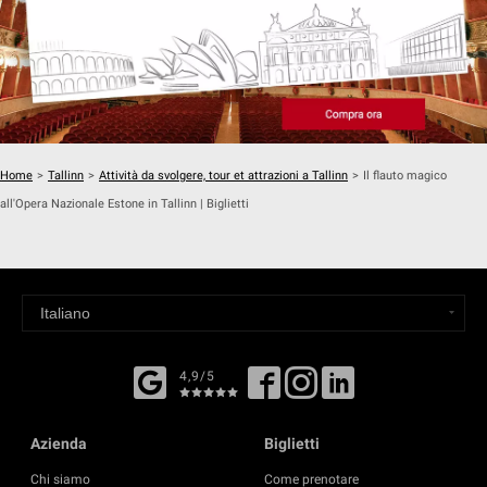
Home
>
Tallinn
>
Attività da svolgere, tour et attrazioni a Tallinn
>
Il flauto magico
all'Opera Nazionale Estone in Tallinn | Biglietti
4,9/5
Azienda
Biglietti
Chi siamo
Come prenotare