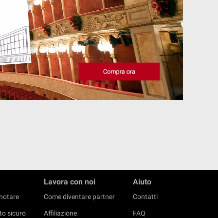
Lavora con noi
Aiuto
notare
Come diventare partner
Contatti
o sicuro
Affiliazione
FAQ