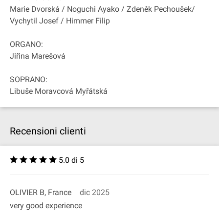
Marie Dvorská / Noguchi Ayako / Zdeněk Pechoušek/
Vychytil Josef / Himmer Filip
ORGANO:
Jiřina Marešová
SOPRANO:
Libuše Moravcová Myřátská
Recensioni clienti
5.0 di 5
OLIVIER B, France
dic 2025
very good experience