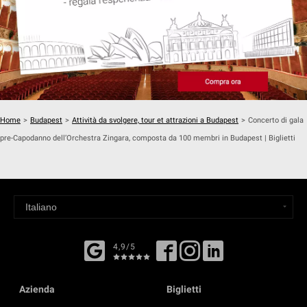
Home
>
Budapest
>
Attività da svolgere, tour et attrazioni a Budapest
>
Concerto di gala
pre-Capodanno dell’Orchestra Zingara, composta da 100 membri in Budapest | Biglietti
4,9/5
Azienda
Biglietti