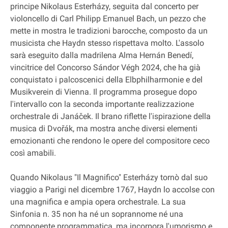
principe Nikolaus Esterházy, seguita dal concerto per
violoncello di Carl Philipp Emanuel Bach, un pezzo che
mette in mostra le tradizioni barocche, composto da un
musicista che Haydn stesso rispettava molto. L'assolo
sarà eseguito dalla madrilena Alma Hernán Benedí,
vincitrice del Concorso Sándor Végh 2024, che ha già
conquistato i palcoscenici della Elbphilharmonie e del
Musikverein di Vienna. Il programma prosegue dopo
l'intervallo con la seconda importante realizzazione
orchestrale di Janáček. Il brano riflette l'ispirazione della
musica di Dvořák, ma mostra anche diversi elementi
emozionanti che rendono le opere del compositore ceco
così amabili.
Quando Nikolaus "Il Magnifico" Esterházy tornò dal suo
viaggio a Parigi nel dicembre 1767, Haydn lo accolse con
una magnifica e ampia opera orchestrale. La sua
Sinfonia n. 35 non ha né un soprannome né una
componente programmatica, ma incorpora l'umorismo e