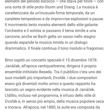
elementi del periodo barocco — che stava per finire — con
una sorta di stile proto‐Sturm und Drang. La musica è
caratterizzata da un'inusuale firma temporale, da un
carattere tempestoso e da improvvise esplosioni e pause.
Il movimento lento mostra elementi dello stile galante:
l'orchestra e il solista si passano il tema simile a una
canzone, anche se Bach getta un sasso nello stagno
quando espande la musica timida in un dialogo
drammatico. Il finale continua il tono risoluto e fragoroso.
Brno ospitò un concerto speciale il 15 dicembre 1878:
Janáček, all'epoca ventiquattrenne, dirigeva il proprio
ensemble intitolato Beseda. Tra il pubblico c'era uno dei
suoi modelli più importanti, Dvořák. I due compositori
erano già diventati molto amici e questo rapporto ha
lasciato un segno evidente nella musica di Janáček.
L'Idillio, incluso nel programma, è infuso dello stile di
Dvořák e, in senso più ampio, della musica popolare ceca
e morava. All'epoca, nel 1880, la suite era composta da