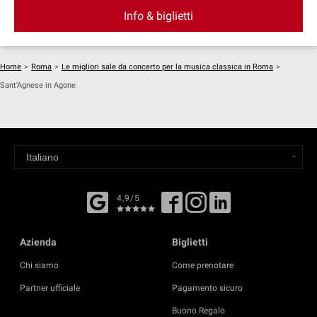
Info & biglietti
Home
>
Roma
>
Le migliori sale da concerto per la musica classica in Roma
>
Sant’Agnese in Agone
4,9/5
Azienda
Biglietti
Chi siamo
Come prenotare
Partner ufficiale
Pagamento sicuro
Buono Regalo