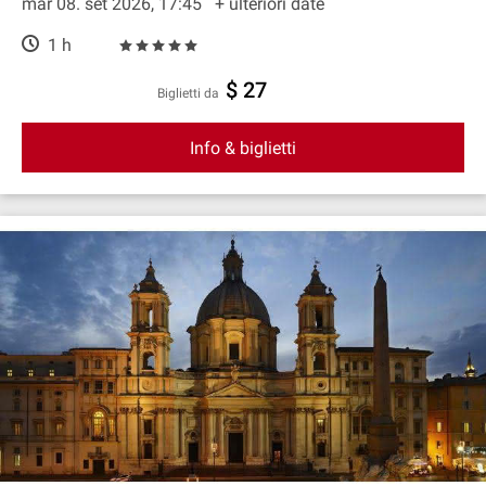
mar 08. set 2026, 17:45
+ ulteriori date
1 h
$ 27
Biglietti da
Info & biglietti