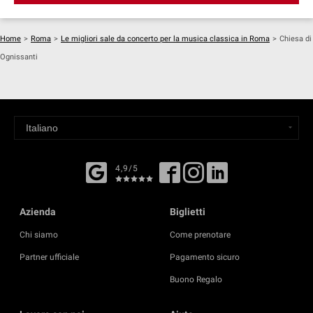
Home
>
Roma
>
Le migliori sale da concerto per la musica classica in Roma
>
Chiesa di
Ognissanti
4,9/5
Azienda
Biglietti
Chi siamo
Come prenotare
Partner ufficiale
Pagamento sicuro
Buono Regalo