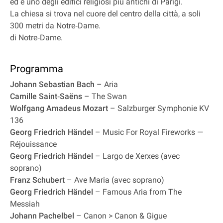
ed è uno degli edifici religiosi più antichi di Parigi.
La chiesa si trova nel cuore del centro della città, a soli
300 metri da Notre‐Dame.
di Notre‐Dame.
Programma
Johann Sebastian Bach
– Aria
Camille Saint‐Saëns
– The Swan
Wolfgang Amadeus Mozart
– Salzburger Symphonie KV
136
Georg Friedrich Händel
– Music For Royal Fireworks —
Réjouissance
Georg Friedrich Händel
– Largo de Xerxes (avec
soprano)
Franz Schubert
– Ave Maria (avec soprano)
Georg Friedrich Händel
– Famous Aria from The
Messiah
Johann Pachelbel
– Canon > Canon & Gigue