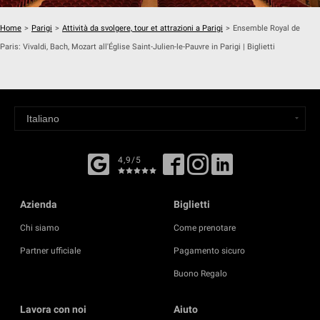
Home
>
Parigi
>
Attività da svolgere, tour et attrazioni a Parigi
>
Ensemble Royal de
Paris: Vivaldi, Bach, Mozart all'Église Saint-Julien-le-Pauvre in Parigi | Biglietti
4,9/5
Azienda
Biglietti
Chi siamo
Come prenotare
Partner ufficiale
Pagamento sicuro
Buono Regalo
Lavora con noi
Aiuto