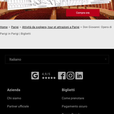
Home
>
Parigi
>
Attività da svolgere, tour et attrazioni a Parigi
>
Don Giovanni: Opera di
Parigi in Parigi | Biglietti
4,9/5
Azienda
Biglietti
Chi siamo
Come prenotare
Partner ufficiale
Pagamento sicuro