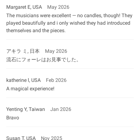
Margaret E, USA
May 2026
The musicians were excellent — no candles, though! They
played beautifully and i only wished they had introduced
themselves and the pieces.
アキラ ミ, 日本
May 2026
流石にフォーレはお見事でした。
katherine l, USA
Feb 2026
A magical experience!
Yenting Y, Taiwan
Jan 2026
Bravo
Susan T, USA
Nov 2025