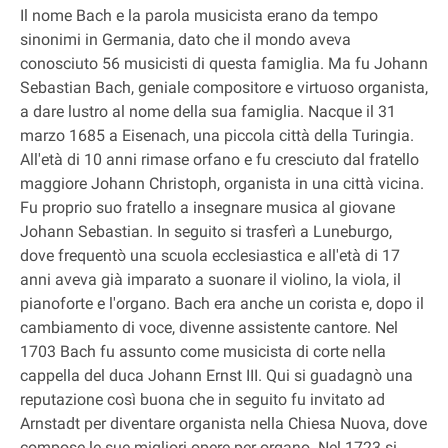
Il nome Bach e la parola musicista erano da tempo
sinonimi in Germania, dato che il mondo aveva
conosciuto 56 musicisti di questa famiglia. Ma fu Johann
Sebastian Bach, geniale compositore e virtuoso organista,
a dare lustro al nome della sua famiglia. Nacque il 31
marzo 1685 a Eisenach, una piccola città della Turingia.
All'età di 10 anni rimase orfano e fu cresciuto dal fratello
maggiore Johann Christoph, organista in una città vicina.
Fu proprio suo fratello a insegnare musica al giovane
Johann Sebastian. In seguito si trasferì a Luneburgo,
dove frequentò una scuola ecclesiastica e all'età di 17
anni aveva già imparato a suonare il violino, la viola, il
pianoforte e l'organo. Bach era anche un corista e, dopo il
cambiamento di voce, divenne assistente cantore. Nel
1703 Bach fu assunto come musicista di corte nella
cappella del duca Johann Ernst III. Qui si guadagnò una
reputazione così buona che in seguito fu invitato ad
Arnstadt per diventare organista nella Chiesa Nuova, dove
compose le sue migliori opere per organo. Nel 1723 si