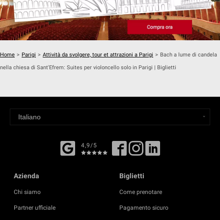
Home
>
Parigi
>
Attività da svolgere, tour et attrazioni a Parigi
>
Bach a lume di candela
nella chiesa di Sant'Efrem: Suites per violoncello solo in Parigi | Biglietti
4,9/5
Azienda
Biglietti
Chi siamo
Come prenotare
Partner ufficiale
Pagamento sicuro