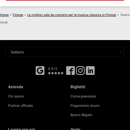
Home
>
Firenze
>
Le migliori sale da concerto per la musica classica in Firenze
>
Teatro
Verdi
4,9/5
Azienda
Biglietti
Chi siamo
Come prenotare
Partner ufficiale
Pagamento sicuro
Buono Regalo
Lavora con noi
Aiuto