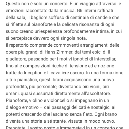
Questo non è solo un concerto. È un viaggio attraverso le
emozioni raccontate dalla musica. Gli interni raffinati
della sala, il bagliore soffuso di centinaia di candele che
si riflette sul pianoforte e la delicata risonanza di ogni
suono creano un'esperienza profondamente intima, in cui
si percepisce davvero ogni singola nota.
Il repertorio comprende commoventi arrangiamenti delle
opere più grandi di Hans Zimmer: dai temi epici di Il
gladiatore, passando per i motivi ipnotici di Interstellar,
fino alle composizioni ricche di tensione ed emozione
tratte da Inception e Il cavaliere oscuro. In una formazione
a trio pianistico, questi brani acquisiscono una nuova
profondità, più personale, diventando più vicini, più
umani, quasi sussurrati direttamente all’ascoltatore.
Pianoforte, violino e violoncello si impegnano in un
dialogo emotivo – dai passaggi delicati e nostalgici ai
potenti crescendo che lasciano senza fiato. Ogni brano
diventa una storia a sé stante, vissuta in modo nuovo.
Prenotate il vostro posto e immergetevi in un concerto che