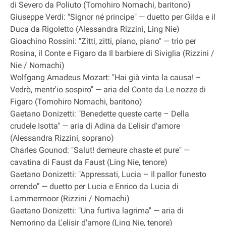
di Severo da Poliuto (Tomohiro Nomachi, baritono)
Giuseppe Verdi: "Signor né principe" — duetto per Gilda e il
Duca da Rigoletto (Alessandra Rizzini, Ling Nie)
Gioachino Rossini: "Zitti, zitti, piano, piano" — trio per
Rosina, il Conte e Figaro da Il barbiere di Siviglia (Rizzini /
Nie / Nomachi)
Wolfgang Amadeus Mozart: "Hai già vinta la causa! –
Vedrò, mentr'io sospiro" — aria del Conte da Le nozze di
Figaro (Tomohiro Nomachi, baritono)
Gaetano Donizetti: "Benedette queste carte – Della
crudele Isotta" — aria di Adina da L'elisir d'amore
(Alessandra Rizzini, soprano)
Charles Gounod: "Salut! demeure chaste et pure" —
cavatina di Faust da Faust (Ling Nie, tenore)
Gaetano Donizetti: "Appressati, Lucia – Il pallor funesto
orrendo" — duetto per Lucia e Enrico da Lucia di
Lammermoor (Rizzini / Nomachi)
Gaetano Donizetti: "Una furtiva lagrima" — aria di
Nemorino da L'elisir d'amore (Ling Nie, tenore)