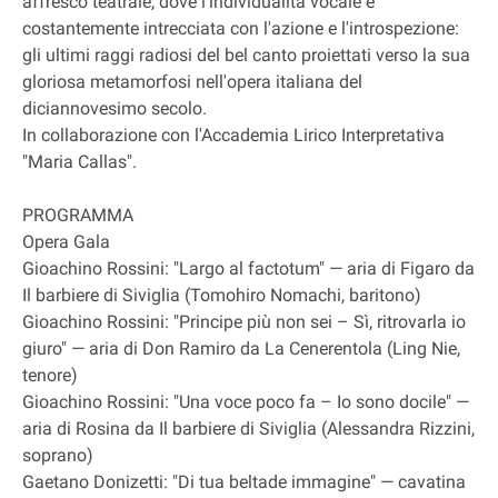
affresco teatrale, dove l'individualità vocale è
costantemente intrecciata con l'azione e l'introspezione:
gli ultimi raggi radiosi del bel canto proiettati verso la sua
gloriosa metamorfosi nell'opera italiana del
diciannovesimo secolo.
In collaborazione con l'Accademia Lirico Interpretativa
"Maria Callas".
PROGRAMMA
Opera Gala
Gioachino Rossini: "Largo al factotum" — aria di Figaro da
Il barbiere di Siviglia (Tomohiro Nomachi, baritono)
Gioachino Rossini: "Principe più non sei – Sì, ritrovarla io
giuro" — aria di Don Ramiro da La Cenerentola (Ling Nie,
tenore)
Gioachino Rossini: "Una voce poco fa – Io sono docile" —
aria di Rosina da Il barbiere di Siviglia (Alessandra Rizzini,
soprano)
Gaetano Donizetti: "Di tua beltade immagine" — cavatina