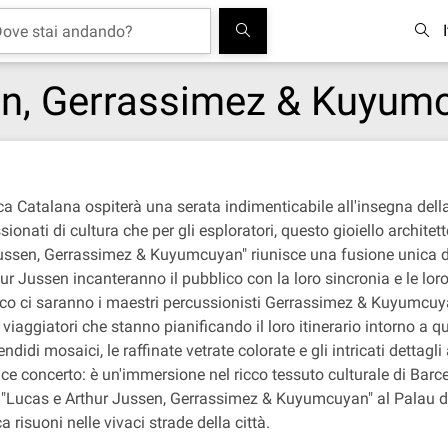
en, Gerrassimez & Kuyum
sica Catalana ospiterà una serata indimenticabile all'insegna de
nati di cultura che per gli esploratori, questo gioiello architet
ussen, Gerrassimez & Kuyumcuyan" riunisce una fusione unica di 
hur Jussen incanteranno il pubblico con la loro sincronia e le lor
o ci saranno i maestri percussionisti Gerrassimez & Kuyumcuyan,
 viaggiatori che stanno pianificando il loro itinerario intorno a 
didi mosaici, le raffinate vetrate colorate e gli intricati dettagli
 concerto: è un'immersione nel ricco tessuto culturale di Barce
ze, "Lucas e Arthur Jussen, Gerrassimez & Kuyumcuyan" al Palau 
 risuoni nelle vivaci strade della città.