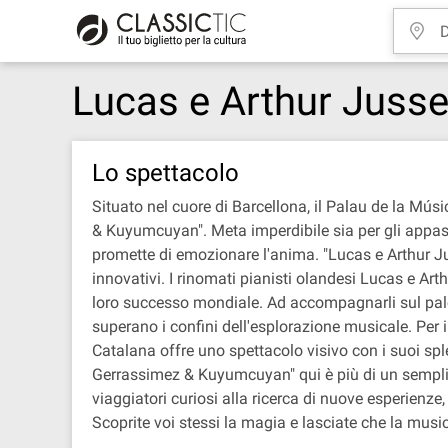
Lucas e Arthur Juss
Lo spettacolo
Situato nel cuore di Barcellona, il Palau de la Mú
& Kuyumcuyan". Meta imperdibile sia per gli appassio
promette di emozionare l'anima. "Lucas e Arthur J
innovativi. I rinomati pianisti olandesi Lucas e Art
loro successo mondiale. Ad accompagnarli sul palc
superano i confini dell'esplorazione musicale. Per i
Catalana offre uno spettacolo visivo con i suoi splen
Gerrassimez & Kuyumcuyan" qui è più di un semplice
viaggiatori curiosi alla ricerca di nuove esperien
Scoprite voi stessi la magia e lasciate che la musica