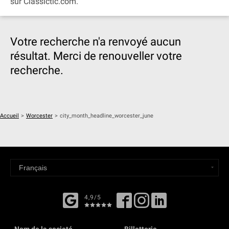
sur Classictic.com.
Votre recherche n'a renvoyé aucun
résultat. Merci de renouveller votre
recherche.
Accueil
>
Worcester
>
city_month_headline_worcester_june
4,9/5