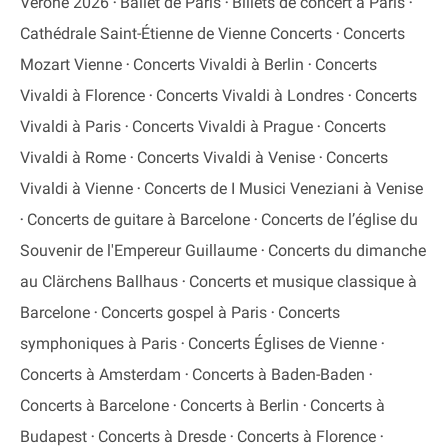
Vérone 2026
Ballet de Paris
Billets de concert à Paris
Cathédrale Saint-Étienne de Vienne Concerts
Concerts
Mozart Vienne
Concerts Vivaldi à Berlin
Concerts
Vivaldi à Florence
Concerts Vivaldi à Londres
Concerts
Vivaldi à Paris
Concerts Vivaldi à Prague
Concerts
Vivaldi à Rome
Concerts Vivaldi à Venise
Concerts
Vivaldi à Vienne
Concerts de I Musici Veneziani à Venise
Concerts de guitare à Barcelone
Concerts de l’église du
Souvenir de l'Empereur Guillaume
Concerts du dimanche
au Clärchens Ballhaus
Concerts et musique classique à
Barcelone
Concerts gospel à Paris
Concerts
symphoniques à Paris
Concerts Églises de Vienne
Concerts à Amsterdam
Concerts à Baden-Baden
Concerts à Barcelone
Concerts à Berlin
Concerts à
Budapest
Concerts à Dresde
Concerts à Florence