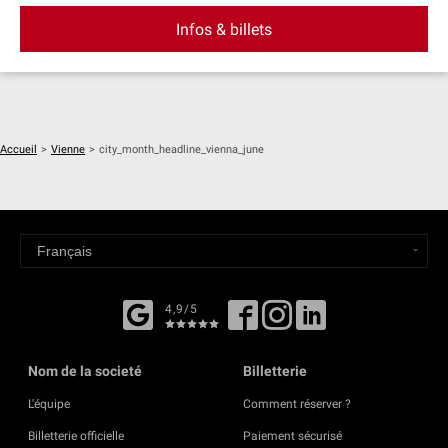
Infos & billets
Accueil
>
Vienne
>
city_month_headline_vienna_june
4,9/5
Nom de la societé
Billetterie
L'équipe
Comment réserver ?
Billetterie officielle
Paiement sécurisé