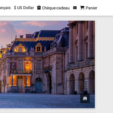
ançais
$ US Dollar
Chèque-cadeau
Panier