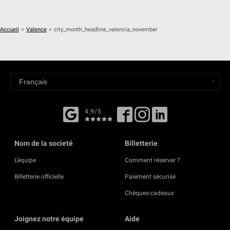
Accueil
>
Valence
>
city_month_headline_valencia_november
4,9/5
Nom de la societé
Billetterie
L'équipe
Comment réserver ?
Billetterie officielle
Paiement sécurisé
Chèques-cadeaux
Joignez notre équipe
Aide