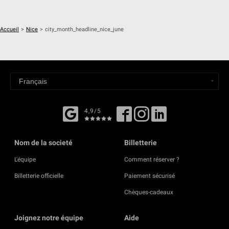
Accueil
>
Nice
>
city_month_headline_nice_june
4,9/5
Nom de la societé
Billetterie
L'équipe
Comment réserver ?
Billetterie officielle
Paiement sécurisé
Chèques-cadeaux
Joignez notre équipe
Aide