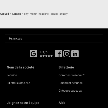
Accueil
>
Leipzig
>
city_month_headline_leipzig_january
4,9/5
Nom de la societé
Billetterie
L'équipe
Comment réserver ?
Billetterie officielle
Paiement sécurisé
Chèques-cadeaux
Joignez notre équipe
Aide