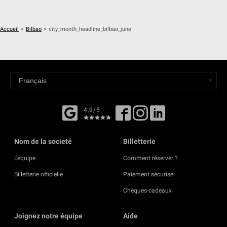
Accueil
>
Bilbao
>
city_month_headline_bilbao_june
4,9/5
Nom de la societé
Billetterie
L'équipe
Comment réserver ?
Billetterie officielle
Paiement sécurisé
Chèques-cadeaux
Joignez notre équipe
Aide