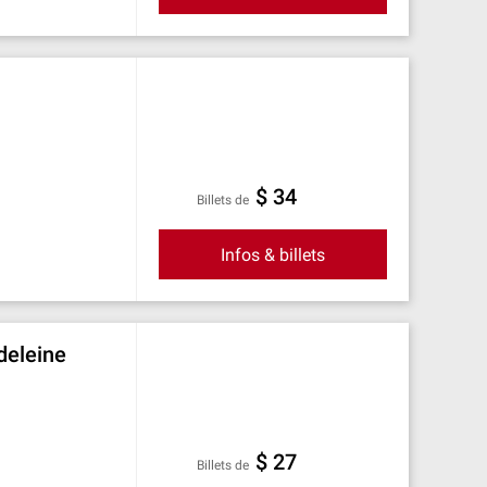
$ 34
Billets de
Infos & billets
deleine
$ 27
Billets de