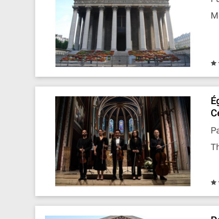
M
É
C
Pa
T