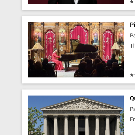
P
Pa
Th
Q
Pa
Fr