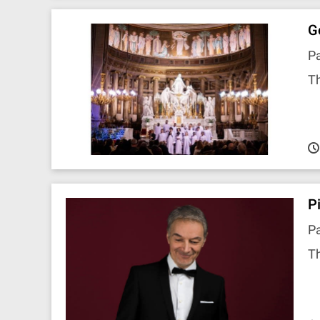
G
Pa
T
P
Pa
Th