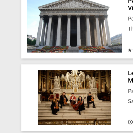
P
V
Pa
T
L
M
Pa
Sa