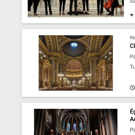
Sa
R
C
Pa
Tu
É
A
Pa