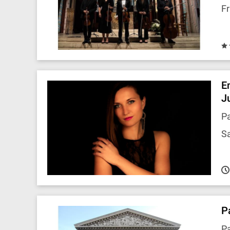
Fr
E
J
Pa
Sa
P
Pa