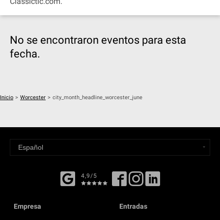
Classictic.com.
No se encontraron eventos para esta
fecha.
Inicio
>
Worcester
>
city_month_headline_worcester_june
4,9/5
Empresa
Entradas