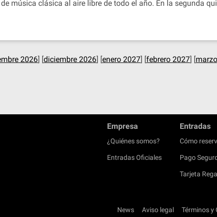
 de música clásica al aire libre de todo el año. En la segunda 
embre 2026
] [
diciembre 2026
] [
enero 2027
] [
febrero 2027
] [
marzo
Empresa
Entradas
¿Quiénes somos?
Cómo reserv
Entradas Oficiales
Pago Segur
Tarjeta Rega
News
Aviso legal
Términos y 