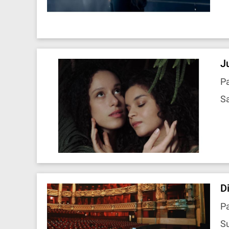
J
Pa
Sa
D
Pa
Su