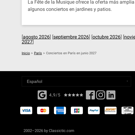
La Fête de la Musique ofrece la oferta más amplia
algunos conciertos en jardines y patios.
[
agosto 2026
] [
septiembre 2026
] [
octubre 2026
] [
novi
2027
]
Inicio
>
París
>
Conciertos en París en junio 2027
4,9/5
2002–2026 by Classictic.com