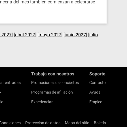
quincena del mes también comienzan a celebrarse
 2027
] [
abril 2027
] [
mayo 2027
] [
junio 2027
] [
julio
Trabaja con nosotros
Soporte
ar entradas
Promocione sus conciertos
Contacto
o
Programas de afiliación
Ayuda
lo
Experiencias
Empleo
Condiciones
Protección de datos
Mapa del sitio
Boletín