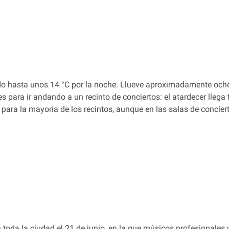
ndo hasta unos 14 °C por la noche. Llueve aproximadamente oc
es para ir andando a un recinto de conciertos: el atardecer llega
 para la mayoría de los recintos, aunque en las salas de concie
 toda la ciudad el 21 de junio, en la que músicos profesionales