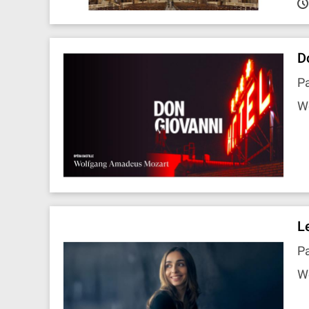
D
Pa
W
L
P
We