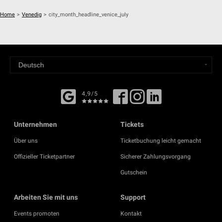
Home
>
Venedig
>
city_month_headline_venice_july
4,9/5
Unternehmen
Tickets
Über uns
Ticketbuchung leicht gemacht
Offizieller Ticketpartner
Sicherer Zahlungsvorgang
Gutschein
Arbeiten Sie mit uns
Support
Events promoten
Kontakt