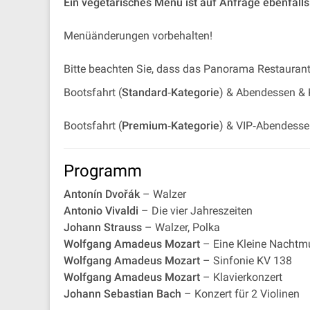
Ein vegetarisches Menü ist auf Anfrage ebenfalls 
Menüänderungen vorbehalten!
Bitte beachten Sie, dass das Panorama Restaurant n
Bootsfahrt (
Standard‐Kategorie
) & Abendessen & K
Bootsfahrt (
Premium‐Kategorie
) & VIP‐Abendessen
Programm
Antonín Dvořák
– Walzer
Antonio Vivaldi
– Die vier Jahreszeiten
Johann Strauss
– Walzer, Polka
Wolfgang Amadeus Mozart
– Eine Kleine Nachtm
Wolfgang Amadeus Mozart
– Sinfonie KV 138
Wolfgang Amadeus Mozart
– Klavierkonz­ert
Johann Sebastian Bach
– Konzert für 2 Violinen