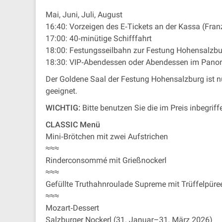
Mai, Juni, Juli, August
16:40: Vorzeigen des E‐Tickets an der Kassa (Fran
17:00: 40‐minütige Schifffahrt
18:00: Festungsseilbahn zur Festung Hohensalzbu
18:30: VIP‐Abendessen oder Abendessen im Panora
Der Goldene Saal der Festung Hohensalzburg ist nu
geeignet.
WICHTIG:
Bitte benutzen Sie die im Preis inbegri
CLASSIC Menü
Mini‐Brötchen mit zwei Aufstrichen
≈≈≈
Rinderconsommé mit Grießnockerl
≈≈≈
Gefüllte Truthahnroulade Supreme mit Trüffelpüre
≈≈≈
Mozart‐Dessert
Salzburger Nockerl (31. Januar–31. März 2026)