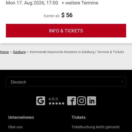
Mon 17. Aug 2026, 17:00
+ weitere Termine
$ 56
Karten ab
INFO & TICKETS
Home
>
Salzburg
>
Kommende klassische Konzerte in Salzburg | Termine & Tickets
4,9/5
Unternehmen
Tickets
Über uns
Ticketbuchung leicht gemacht