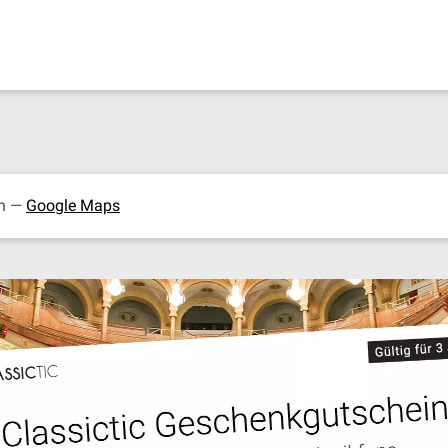
ch —
Google Maps