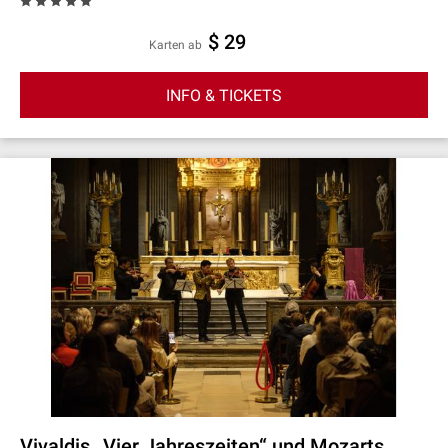
$ 29
Karten ab
INFO & TICKETS
Vivaldis „Vier Jahreszeiten“ und Mozarts