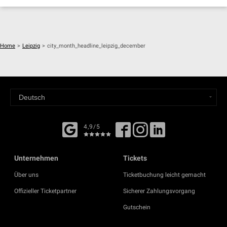
Home
>
Leipzig
>
city_month_headline_leipzig_december
4,9/5
Unternehmen
Tickets
Über uns
Ticketbuchung leicht gemacht
Offizieller Ticketpartner
Sicherer Zahlungsvorgang
Gutschein