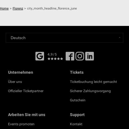
Home
>
Florenz
>
city_month_headline_florence_june
4,9/5
Unternehmen
Tickets
Über uns
Ticketbuchung leicht gemacht
Offizieller Ticketpartner
Sicherer Zahlungsvorgang
Gutschein
Arbeiten Sie mit uns
Support
Events promoten
Kontakt