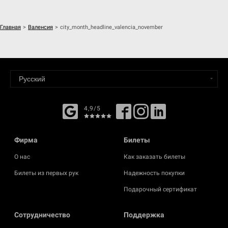
Главная
>
Валенсия
>
city_month_headline_valencia_november
4,9/5
Фирма
Билеты
О нас
Как заказать билеты
Билеты из первых рук
Надежность покупки
Подарочный сертификат
Cотрудничество
Поддержка