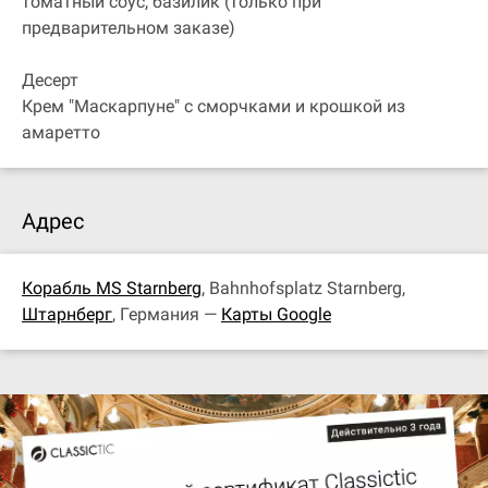
томатный соус, базилик (только при
предварительном заказе)
Десерт
Крем "Маскарпуне" с сморчками и крошкой из
амаретто
Адрес
Корабль MS Starnberg
, Bahnhofsplatz Starnberg,
Штарнберг
, Германия —
Карты Google