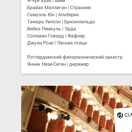
Я-Чун Хуан | Мим
Брайан Маллиган | Странник
Самуэль Юн | Альберих
Тамара Уилсон | Брюннхильда
Вибке Лемкуль | Эрда
Соломан Говард | Фафнер
Джули Розе | Лесная птица
Роттердамский филармонический оркестр
Янник Незе-Сеген | дирижер