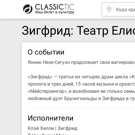
Зигфрид: Театр Ели
О событии
Янник Незе-Сегуэн продолжает свое вагнеровс
«Зигфрид» — третья из четырех драм цикла «К
пролога и трех дней, 15 часов музыки и оркес
«Мейстерзингер», и возобновил ее только семь
любовный дуэт Бруннгхильды и Зигфрида в тр
Исполнители
Клэй Хилли | Зигфрид