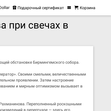
Dollar
Подарочный сертификат
Корзина
а при свечах в
ающей обстановке Бирмингемского собора.
мператор». Своими смелыми, величественными
тельном проявлении. Затем настроение
арованием и мирным оптимизмом вызывает в
2 Рахманинова. Переполненный роскошными
изведений в репертуаре — здесь его