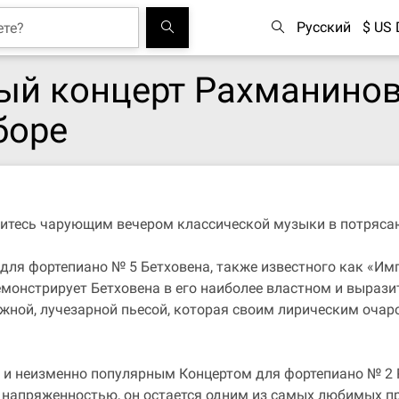
Русский
$ US 
ый концерт Рахманинов
боре
адитесь чарующим вечером классической музыки в потряс
а для фортепиано № 5 Бетховена, также известного как «И
монстрирует Бетховена в его наиболее властном и вырази
нежной, лучезарной пьесой, которая своим лирическим оч
 и неизменно популярным Концертом для фортепиано № 
апряженностью, он остается одним из самых любимых про