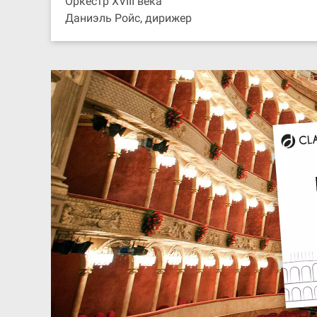
Оркестр XVIII века
Даниэль Ройс, дирижер