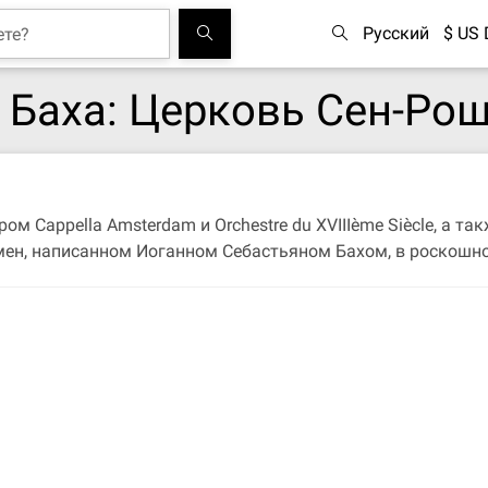
Русский
$ US 
 Баха: Церковь Сен-Ро
м Cappella Amsterdam и Orchestre du XVIIIème Siècle, а т
мен, написанном Иоганном Себастьяном Бахом, в роскошно