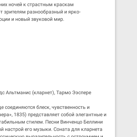
мних ночей к страстным краскам
т зрителям разнообразный и ярко-
оции и новый звуковой мир.
ндс Альтманис (кларнет), Тармо Ээспере
е соединяются блеск, чувственность и
ера», 1835) представляет собой элегантные и
табильным стилем. Песни Винченцо Беллини
 настрой его музыки. Соната для кларнета
ассическую выразительность с остроумием и