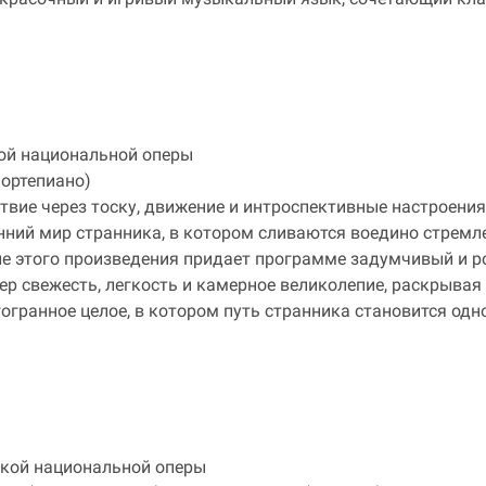
ой национальной оперы
фортепиано)
твие через тоску, движение и интроспективные настроени
нний мир странника, в котором сливаются воедино стремлен
е этого произведения придает программе задумчивый и р
вечер свежесть, легкость и камерное великолепие, раскрыва
огранное целое, в котором путь странника становится од
кой национальной оперы