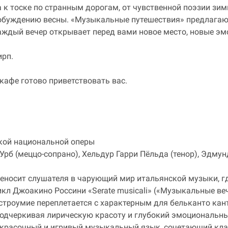
 к тоске по странным дорогам, от чувственной поэзии зи
робуждению весны. «Музыкальные путешествия» предлагаю
ждый вечер открывает перед вами новое место, новые эм
ирп.
кафе готово приветствовать вас.
кой национальной оперы
 Урб (меццо-сопрано), Хельдур Гарри Пёльда (тенор), Эдму
еносит слушателя в чарующий мир итальянской музыки, гд
кл Джоакино Россини «Serate musicali» («Музыкальные веч
троумие переплетается с характерным для бельканто кан
одчеркивая лирическую красоту и глубокий эмоциональный
ее красочный и игривый музыкальный язык, сочетающий кл