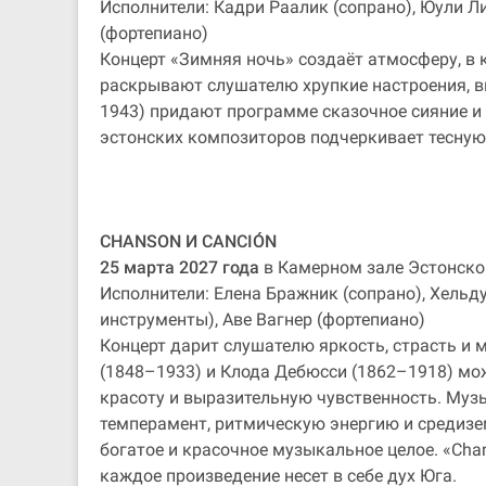
Исполнители: Кадри Раалик (сопрано), Юули Ли
(фортепиано)
Концерт «Зимняя ночь» создаёт атмосферу, в 
раскрывают слушателю хрупкие настроения, в
1943) придают программе сказочное сияние и
эстонских композиторов подчеркивает тесную
CHANSON И CANCIÓN
25 марта 2027 года
в Камерном зале Эстонско
Исполнители: Елена Бражник (сопрано), Хельд
инструменты), Аве Вагнер (фортепиано)
Концерт дарит слушателю яркость, страсть и
(1848–1933) и Клода Дебюсси (1862–1918) мо
красоту и выразительную чувственность. Муз
темперамент, ритмическую энергию и средизем
богатое и красочное музыкальное целое. «Cha
каждое произведение несет в себе дух Юга.