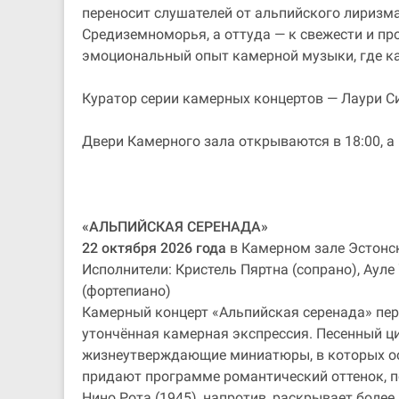
переносит слушателей от альпийского лиризма
Средиземноморья, а оттуда — к свежести и п
эмоциональный опыт камерной музыки, где ка
Куратор серии камерных концертов — Лаури С
Двери Камерного зала открываются в 18:00, а 
«АЛЬПИЙСКАЯ СЕРЕНАДА»
22 октября 2026 года
в Камерном зале Эстонс
Исполнители: Кристель Пяртна (сопрано), Ауле
(фортепиано)
Камерный концерт «Альпийская серенада» пер
утончённая камерная экспрессия. Песенный ци
жизнеутверждающие миниатюры, в которых ос
придают программе романтический оттенок, п
Нино Рота (1945), напротив, раскрывает бол