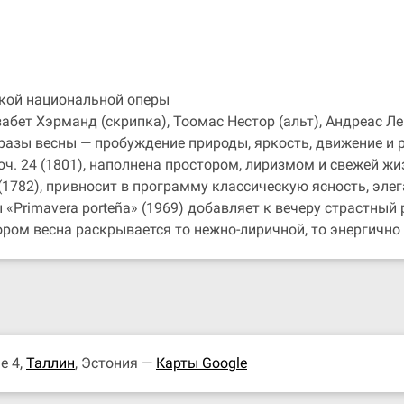
кой национальной оперы
абет Хэрманд (скрипка), Тоомас Нестор (альт), Андреас Л
разы весны — пробуждение природы, яркость, движение и 
оч. 24 (1801), наполнена простором, лиризмом и свежей ж
 (1782), привносит в программу классическую ясность, эле
«Primavera porteña» (1969) добавляет к вечеру страстный
тором весна раскрывается то нежно-лиричной, то энергичн
e 4,
Таллин
, Эстония —
Карты Google