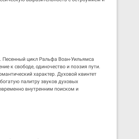
я. Песенный цикл Ральфа Воан-Уильямса
ие к свободе, одиночество и поэзия пути.
омантический характер. Духовой квинтет
я богатую палитру звуков духовых
новременно внутренним поиском и