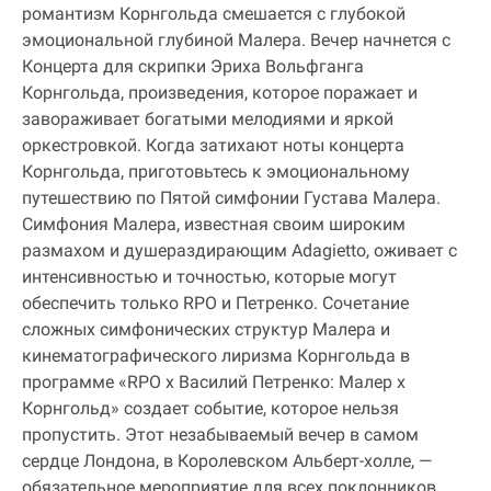
романтизм Корнгольда смешается с глубокой
эмоциональной глубиной Малера. Вечер начнется с
Концерта для скрипки Эриха Вольфганга
Корнгольда, произведения, которое поражает и
завораживает богатыми мелодиями и яркой
оркестровкой. Когда затихают ноты концерта
Корнгольда, приготовьтесь к эмоциональному
путешествию по Пятой симфонии Густава Малера.
Симфония Малера, известная своим широким
размахом и душераздирающим Adagietto, оживает с
интенсивностью и точностью, которые могут
обеспечить только RPO и Петренко. Сочетание
сложных симфонических структур Малера и
кинематографического лиризма Корнгольда в
программе «RPO x Василий Петренко: Малер x
Корнгольд» создает событие, которое нельзя
пропустить. Этот незабываемый вечер в самом
сердце Лондона, в Королевском Альберт-холле, —
обязательное мероприятие для всех поклонников