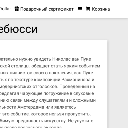
Dollar
Подарочный сертификат
Корзина
Дебюсси
зательно нужно увидеть Николас ван Пуке
ской столицы, обещает стать ярким событием
ных пианистов своего поколения, ван Пуке
тых по текстуре композиций Рахманинова и
модернистских отголосков. Проведенный на
предлагая чарующее погружение в слуховые
лению связи между слушателями и сложными
ельности Амстердама или являетесь
это событие, которое нельзя пропустить.
бимую преданность искусству. Не упустите
ше после последнего аккорда.