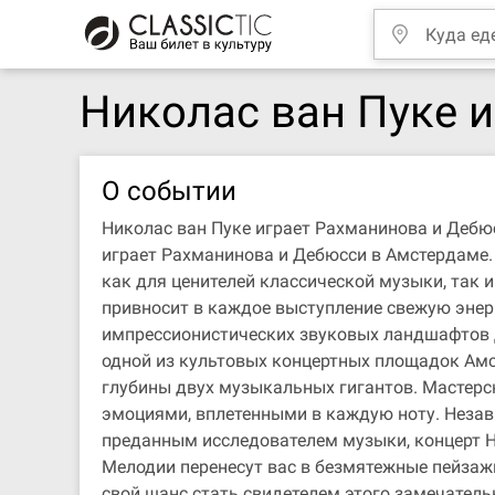
Николас ван Пуке 
О событии
Николас ван Пуке играет Рахманинова и Дебю
играет Рахманинова и Дебюсси в Амстердаме.
как для ценителей классической музыки, так 
привносит в каждое выступление свежую энерг
импрессионистических звуковых ландшафтов 
одной из культовых концертных площадок Амс
глубины двух музыкальных гигантов. Мастерс
эмоциями, вплетенными в каждую ноту. Незав
преданным исследователем музыки, концерт Ни
Мелодии перенесут вас в безмятежные пейзажи
свой шанс стать свидетелем этого замечатель