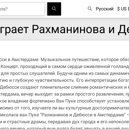
Русский
$ US 
играет Рахманинова и 
сси в Амстердаме: Музыкальное путешествие, которое обя
 Концерт, проходящий в самом сердце оживленной голланд
и для простых слушателей. Будучи одним из самых динамич
ию и глубокую чувствительность. Его интерпретации бога
Дебюсси создают пленительное слияние романтических и 
тердама, вечер выходит за рамки простого развлечения, 
кое владение фортепиано Ван Пуке способствует установ
исимо от того, изучаете ли вы культурные достопримечат
коласа ван Пуке "Рахманинов и Дебюсси в Амстердаме" — 
 и страстные драмы, передавая дух города и его непоколе
ного вечера, который еще долго будет звучать в вашей ду