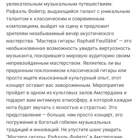
увлекательным музыкальным путешествием.
Рафаэль Фойятр, выдающийся талант с уникальным
талантом к классическим и современным
композициям, выйдет на сцену и предложит
зрителям незабываемый вечер акустического
мастерства. "Мастера гитары: Raphaël Feuillâtre" — это
необыкновенная возможность увидеть виртуозность
музыканта, покорившего мировую аудиторию своим
непревзойденным мастерством. Являетесь ли вы
преданным поклонником классической гитары или
просто ищете изысканный культурный опыт, этот
концерт оставит вас завороженным. Мероприятие
пройдет в одном из культовых залов Амстердама и
подарит вам интимную атмосферу, в которой каждая
нота будет звучать с ясностью и страстью. Это
представление — больше, чем просто концерт, это
погружение в богатый гобелен музыкальных
традиций и инноваций. Не упустите шанс увидеть
"Мастера гитары: Рафаэль Фойятр" в Амстердаме,