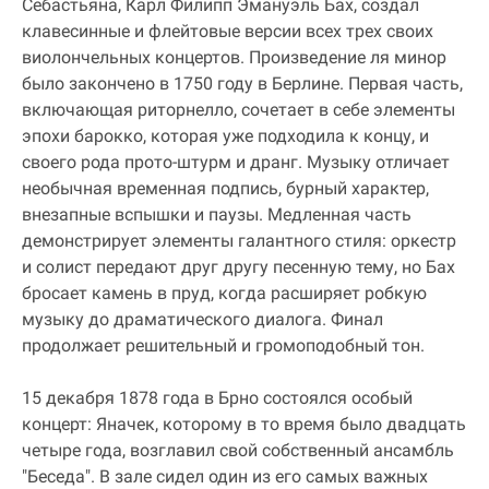
Себастьяна, Карл Филипп Эмануэль Бах, создал
клавесинные и флейтовые версии всех трех своих
виолончельных концертов. Произведение ля минор
было закончено в 1750 году в Берлине. Первая часть,
включающая риторнелло, сочетает в себе элементы
эпохи барокко, которая уже подходила к концу, и
своего рода прото-штурм и дранг. Музыку отличает
необычная временная подпись, бурный характер,
внезапные вспышки и паузы. Медленная часть
демонстрирует элементы галантного стиля: оркестр
и солист передают друг другу песенную тему, но Бах
бросает камень в пруд, когда расширяет робкую
музыку до драматического диалога. Финал
продолжает решительный и громоподобный тон.
15 декабря 1878 года в Брно состоялся особый
концерт: Яначек, которому в то время было двадцать
четыре года, возглавил свой собственный ансамбль
"Беседа". В зале сидел один из его самых важных