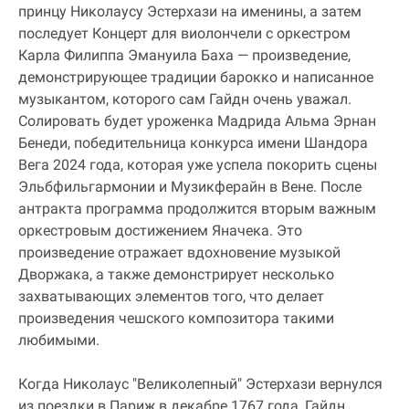
принцу Николаусу Эстерхази на именины, а затем
последует Концерт для виолончели с оркестром
Карла Филиппа Эмануила Баха — произведение,
демонстрирующее традиции барокко и написанное
музыкантом, которого сам Гайдн очень уважал.
Солировать будет уроженка Мадрида Альма Эрнан
Бенеди, победительница конкурса имени Шандора
Вега 2024 года, которая уже успела покорить сцены
Эльбфильгармонии и Музикферайн в Вене. После
антракта программа продолжится вторым важным
оркестровым достижением Яначека. Это
произведение отражает вдохновение музыкой
Дворжака, а также демонстрирует несколько
захватывающих элементов того, что делает
произведения чешского композитора такими
любимыми.
Когда Николаус "Великолепный" Эстерхази вернулся
из поездки в Париж в декабре 1767 года, Гайдн