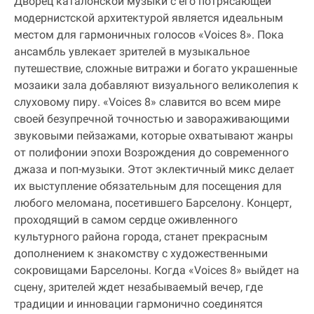
Дворец каталонской музыки с его потрясающей
модернистской архитектурой является идеальным
местом для гармоничных голосов «Voices 8». Пока
ансамбль увлекает зрителей в музыкальное
путешествие, сложные витражи и богато украшенные
мозаики зала добавляют визуального великолепия к
слуховому пиру. «Voices 8» славится во всем мире
своей безупречной точностью и завораживающими
звуковыми пейзажами, которые охватывают жанры
от полифонии эпохи Возрождения до современного
джаза и поп-музыки. Этот эклектичный микс делает
их выступление обязательным для посещения для
любого меломана, посетившего Барселону. Концерт,
проходящий в самом сердце оживленного
культурного района города, станет прекрасным
дополнением к знакомству с художественными
сокровищами Барселоны. Когда «Voices 8» выйдет на
сцену, зрителей ждет незабываемый вечер, где
традиции и инновации гармонично соединятся